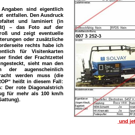
 Angaben sind eigentlich
t entfallen. Den Ausdruck
faltet und laminiert (in
eißt) – das Foto auf der
roß und zeigt eventuelle
lterungen oder zusätzliche
orderseite rechts habe ich
entlich für Visitenkarten
ser findet der Frachtzettel
eingesteckt, sieht man den
 der augenscheinlich
racht werden muss (die
ROP“ heißt in diesem Fall:
: Der rote Diagonalstrich
ug für mehr als 100 km/h
 Gattung).
und jet