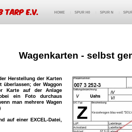
 Tarp e.V.
HOME
SPUR H0
SPUR N
SPUR
Wagenkarten - selbst ge
er Herstellung der Karten
bst überlassen; der Waggon
r Karte auf der Anlage
obei ein Foto durchaus
, wenn man mehrere Wagen
)
nd auf einer EXCEL-Datei,