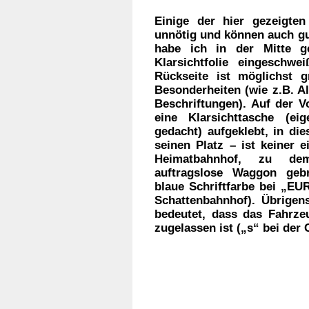
Einige der hier gezeigten
unnötig und können auch gu
habe ich in der Mitte ge
Klarsichtfolie eingeschw
Rückseite ist möglichst g
Besonderheiten (wie z.B. A
Beschriftungen). Auf der V
eine Klarsichttasche (eig
gedacht) aufgeklebt, in die
seinen Platz – ist keiner 
Heimatbahnhof, zu dem
auftragslose Waggon geb
blaue Schriftfarbe bei „EU
Schattenbahnhof). Übrigens
bedeutet, dass das Fahrze
zugelassen ist („s“ bei der